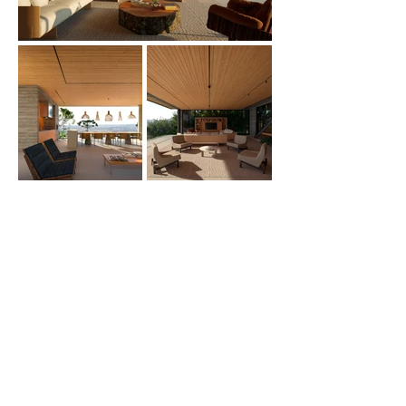
CASA GGII
Casa em condomínio.
Local: Araçaiguama
Area: 800m2
Projeto de arquitetura e interiores..