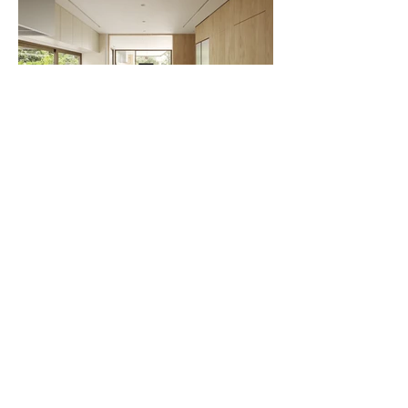
CASA PIA
Casa urbana
Local: São Paulo
Area : 500m2
Projeto de arquitetura e interiores